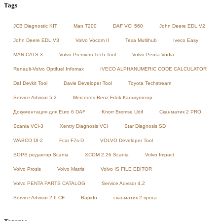
Tags
JCB Diagnostic KIT
Man T200
DAF VCI 560
John Deere EDL V2
John Deere EDL V3
Volvo Vocom II
Texa Multihub
Iveco Easy
MAN CATS 3
Volvo Premium Tech Tool
Volvo Penta Vodia
Renault-Volvo Optifuel Infomax
IVECO ALPHANUMERIC CODE CALCULATOR
Daf Devkit Tool
Davie Developer Tool
Toyota Techstream
Service Advisor 5.3
Mercedes-Benz Fdok Калькулятор
Документация для Euro 6 DAF
Knorr Bremse Udif
Сканматик 2 PRO
Scania VCI-3
Xentry Diagnosis VCI
Star Diagnosis SD
WABCO DI-2
Fcar F7s-D
VOLVO Developer Tool
SOPS редактор Scania
XCOM 2.26 Scania
Volvo Impact
Volvo Prosis
Volvo Matris
Volvo IS FILE EDITOR
Volvo PENTA PARTS CATALOG
Service Advisor 4.2
Service Advisor 2.6 CF
Rapido
сканматик 2 прога