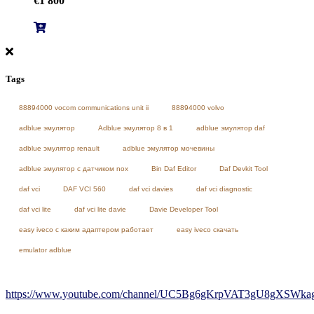
€
1 800
Tags
88894000 vocom communications unit ii
88894000 volvo
adblue эмулятор
Adblue эмулятор 8 в 1
adblue эмулятор daf
adblue эмулятор renault
adblue эмулятор мочевины
adblue эмулятор с датчиком nox
Bin Daf Editor
Daf Devkit Tool
daf vci
DAF VCI 560
daf vci davies
daf vci diagnostic
daf vci lite
daf vci lite davie
Davie Developer Tool
easy iveco с каким адаптером работает
easy iveco скачать
emulator adblue
https://www.youtube.com/channel/UC5Bg6gKrpVAT3gU8gXSWkag/