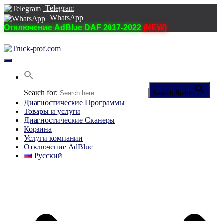
Telegram
WhatsApp
Отключение AdBlue DAF 2017-2022
(NEW)
Переключить
навигацию
Search for:
Search Button
Диагностические Программы
Товары и услуги
Диагностические Сканеры
Корзина
Услуги компании
Отключение AdBlue
Русский