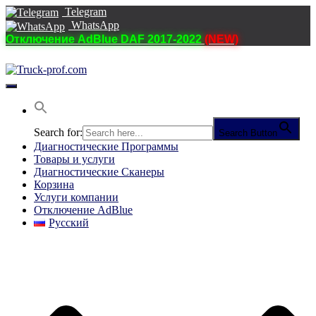
Telegram
WhatsApp
Отключение AdBlue DAF 2017-2022
(NEW)
Переключить
навигацию
Search for:
Search Button
Диагностические Программы
Товары и услуги
Диагностические Сканеры
Корзина
Услуги компании
Отключение AdBlue
Русский