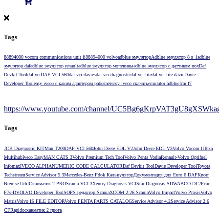
Tags
88894000 vocom communications unit ii
88894000 volvo
adblue эмулятор
Adblue эмулятор 8 в 1
adblue
эмулятор daf
adblue эмулятор renault
adblue эмулятор мочевины
adblue эмулятор с датчиком nox
Daf
Devkit Tool
daf vci
DAF VCI 560
daf vci davies
daf vci diagnostic
daf vci lite
daf vci lite davie
Davie
Developer Tool
easy iveco с каким адаптером работает
easy iveco скачать
emulator adblue
fcar f7
https://www.youtube.com/channel/UC5Bg6gKrpVAT3gU8gXSWkag/
Tags
JCB Diagnostic KIT
Man T200
DAF VCI 560
John Deere EDL V2
John Deere EDL V3
Volvo Vocom II
Texa
Multihub
Iveco Easy
MAN CATS 3
Volvo Premium Tech Tool
Volvo Penta Vodia
Renault-Volvo Optifuel
Infomax
IVECO ALPHANUMERIC CODE CALCULATOR
Daf Devkit Tool
Davie Developer Tool
Toyota
Techstream
Service Advisor 5.3
Mercedes-Benz Fdok Калькулятор
Документация для Euro 6 DAF
Knorr
Bremse Udif
Сканматик 2 PRO
Scania VCI-3
Xentry Diagnosis VCI
Star Diagnosis SD
WABCO DI-2
Fcar
F7s-D
VOLVO Developer Tool
SOPS редактор Scania
XCOM 2.26 Scania
Volvo Impact
Volvo Prosis
Volvo
Matris
Volvo IS FILE EDITOR
Volvo PENTA PARTS CATALOG
Service Advisor 4.2
Service Advisor 2.6
CF
Rapido
сканматик 2 прога