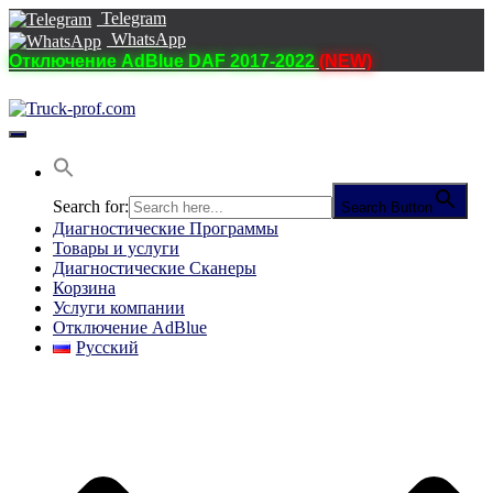
Telegram
WhatsApp
Отключение AdBlue DAF 2017-2022
(NEW)
Переключить
навигацию
Search for:
Search Button
Диагностические Программы
Товары и услуги
Диагностические Сканеры
Корзина
Услуги компании
Отключение AdBlue
Русский