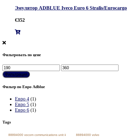
Эмулятор ADBLUE Iveco Euro 6 Stralis/Eurocargo
€
352
Фильтровать по цене
Минимальная
Максимальная
цена
цена
Фильтрация
Фильтр по Евро Adblue
Евро 4
(1)
Евро 5
(1)
Евро 6
(1)
Tags
88894000 vocom communications unit ii
88894000 volvo