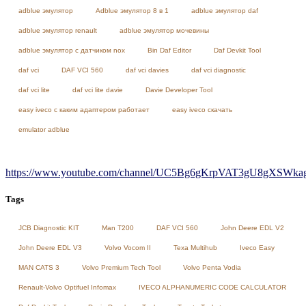
adblue эмулятор
Adblue эмулятор 8 в 1
adblue эмулятор daf
adblue эмулятор renault
adblue эмулятор мочевины
adblue эмулятор с датчиком nox
Bin Daf Editor
Daf Devkit Tool
daf vci
DAF VCI 560
daf vci davies
daf vci diagnostic
daf vci lite
daf vci lite davie
Davie Developer Tool
easy iveco с каким адаптером работает
easy iveco скачать
emulator adblue
https://www.youtube.com/channel/UC5Bg6gKrpVAT3gU8gXSWkag/
Tags
JCB Diagnostic KIT
Man T200
DAF VCI 560
John Deere EDL V2
John Deere EDL V3
Volvo Vocom II
Texa Multihub
Iveco Easy
MAN CATS 3
Volvo Premium Tech Tool
Volvo Penta Vodia
Renault-Volvo Optifuel Infomax
IVECO ALPHANUMERIC CODE CALCULATOR