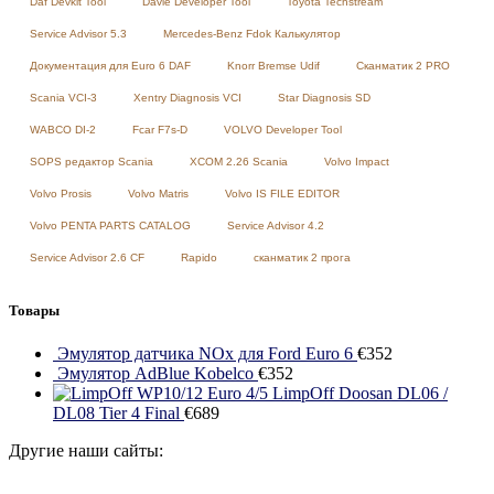
Daf Devkit Tool
Davie Developer Tool
Toyota Techstream
Service Advisor 5.3
Mercedes-Benz Fdok Калькулятор
Документация для Euro 6 DAF
Knorr Bremse Udif
Сканматик 2 PRO
Scania VCI-3
Xentry Diagnosis VCI
Star Diagnosis SD
WABCO DI-2
Fcar F7s-D
VOLVO Developer Tool
SOPS редактор Scania
XCOM 2.26 Scania
Volvo Impact
Volvo Prosis
Volvo Matris
Volvo IS FILE EDITOR
Volvo PENTA PARTS CATALOG
Service Advisor 4.2
Service Advisor 2.6 CF
Rapido
сканматик 2 прога
Товары
Эмулятор датчика NOx для Ford Euro 6
€
352
Эмулятор AdBlue Kobelco
€
352
LimpOff Doosan DL06 /
DL08 Tier 4 Final
€
689
Другие наши сайты: