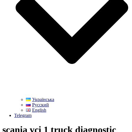
Українська
Русский
English
Telegram
scania vci 1 truck diagnostic