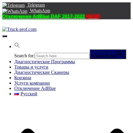
Telegram
WhatsApp
Отключение AdBlue DAF 2017-2022
(NEW)
Переключить
навигацию
Search for:
Search Button
Диагностические Программы
Товары и услуги
Диагностические Сканеры
Корзина
Услуги компании
Отключение AdBlue
Русский