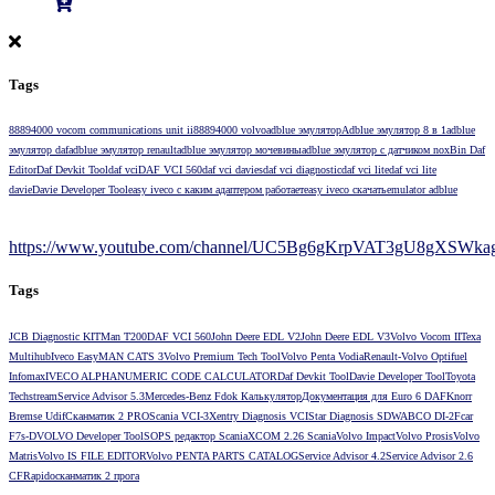
Tags
88894000 vocom communications unit ii
88894000 volvo
adblue эмулятор
Adblue эмулятор 8 в 1
adblue
эмулятор daf
adblue эмулятор renault
adblue эмулятор мочевины
adblue эмулятор с датчиком nox
Bin Daf
Editor
Daf Devkit Tool
daf vci
DAF VCI 560
daf vci davies
daf vci diagnostic
daf vci lite
daf vci lite
davie
Davie Developer Tool
easy iveco с каким адаптером работает
easy iveco скачать
emulator adblue
https://www.youtube.com/channel/UC5Bg6gKrpVAT3gU8gXSWkag/
Tags
JCB Diagnostic KIT
Man T200
DAF VCI 560
John Deere EDL V2
John Deere EDL V3
Volvo Vocom II
Texa
Multihub
Iveco Easy
MAN CATS 3
Volvo Premium Tech Tool
Volvo Penta Vodia
Renault-Volvo Optifuel
Infomax
IVECO ALPHANUMERIC CODE CALCULATOR
Daf Devkit Tool
Davie Developer Tool
Toyota
Techstream
Service Advisor 5.3
Mercedes-Benz Fdok Калькулятор
Документация для Euro 6 DAF
Knorr
Bremse Udif
Сканматик 2 PRO
Scania VCI-3
Xentry Diagnosis VCI
Star Diagnosis SD
WABCO DI-2
Fcar
F7s-D
VOLVO Developer Tool
SOPS редактор Scania
XCOM 2.26 Scania
Volvo Impact
Volvo Prosis
Volvo
Matris
Volvo IS FILE EDITOR
Volvo PENTA PARTS CATALOG
Service Advisor 4.2
Service Advisor 2.6
CF
Rapido
сканматик 2 прога