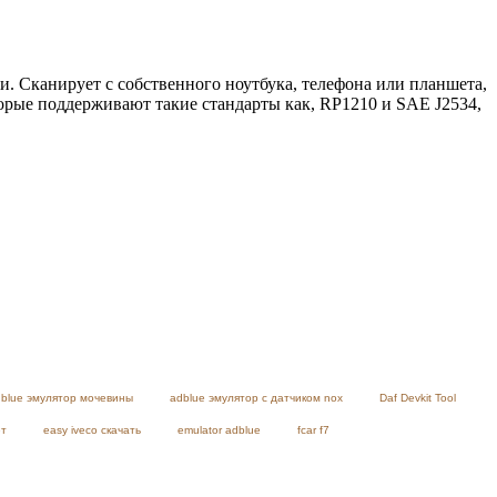
 Сканирует с собственного ноутбука, телефона или планшета,
орые поддерживают такие стандарты как, RP1210 и SAE J2534,
blue эмулятор мочевины
adblue эмулятор с датчиком nox
Daf Devkit Tool
ет
easy iveco скачать
emulator adblue
fcar f7