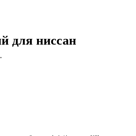
й для ниссан
”