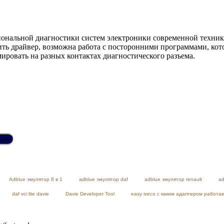
нальной диагностики систем электроники современной техники.
ить драйвер, возможна работа с посторонними программами, кот
мировать на разных контактах диагностического разъема.
ция
Adblue эмулятор 8 в 1
adblue эмулятор daf
adblue эмулятор renault
ad
daf vci lite davie
Davie Developer Tool
easy iveco с каким адаптером работа