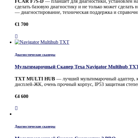
FCAR F7S-D
— планшет для диагностики, установлен на
сделать базовую диагностику и не только может сделать 
— диагностирование, техническая поддержка и справочн
€
1 700
Диагностические сканеры
Мультимарочный Сканер Texa Navigator Multihub TX
TXT MULTI HUB
— лучший мультимарочный адаптер, ко
дисплей-ЖК, очень прочный корпус, IP53 защитная степе
€
4 600
Диагностические сканеры