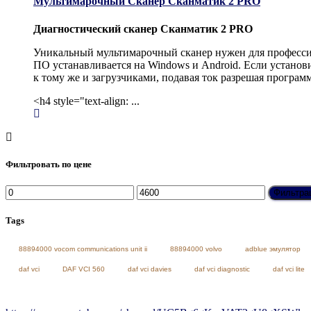
Мультимарочный Сканер Сканматик 2 PRO
Диагностический сканер
Сканматик 2 PRO
Уникальный мультимарочный сканер нужен для профессио
ПО устанавливается на Windows и Android. Если установ
к тому же и загрузчиками, подавая ток разрешая програм
<h4 style="text-align: ...
Фильтровать по цене
Минимальная
Максимальная
Фильтра
цена
цена
Tags
88894000 vocom communications unit ii
88894000 volvo
adblue эмулятор
daf vci
DAF VCI 560
daf vci davies
daf vci diagnostic
daf vci lite