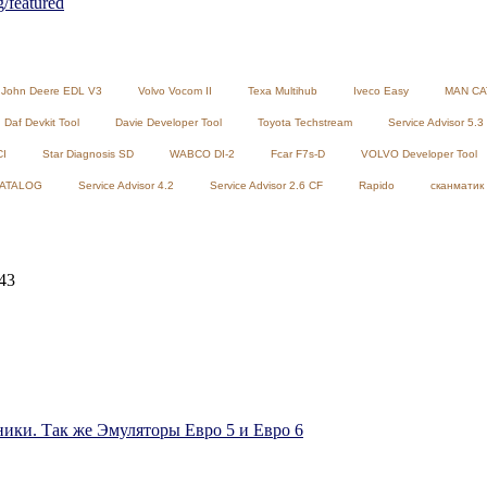
featured
John Deere EDL V3
Volvo Vocom II
Texa Multihub
Iveco Easy
MAN CA
Daf Devkit Tool
Davie Developer Tool
Toyota Techstream
Service Advisor 5.3
CI
Star Diagnosis SD
WABCO DI-2
Fcar F7s-D
VOLVO Developer Tool
CATALOG
Service Advisor 4.2
Service Advisor 2.6 CF
Rapido
сканматик 
43
ики. Так же Эмуляторы Евро 5 и Евро 6