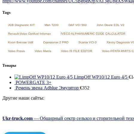
https://www.youtube.com/channel/UC5Bg6gKrpVAT3gU8gXSWkag/
Tags
JCB Diagnostic KIT
Man T200
DAF VCI 560
John Deere EDL V2
Renault-Volvo Optifuel Infomax
IVECO ALPHANUMERIC CODE CALCULATOR
Knorr Bremse Udif
Сканматик 2 PRO
Scania VCI-3
Xentry Diagnosis V
Volvo Prosis
Volvo Matris
Volvo IS FILE EDITOR
Volvo PENTA PARTS 
Товары
LimpOff WP10/12 Euro 4/5
€
1
POWERGATE 3+
Ремень звена Adblue Эмулятор
€
352
Другие наши сайты:
Ukr-truck.com
— Обширный сектр сельхоз и сторительной техн