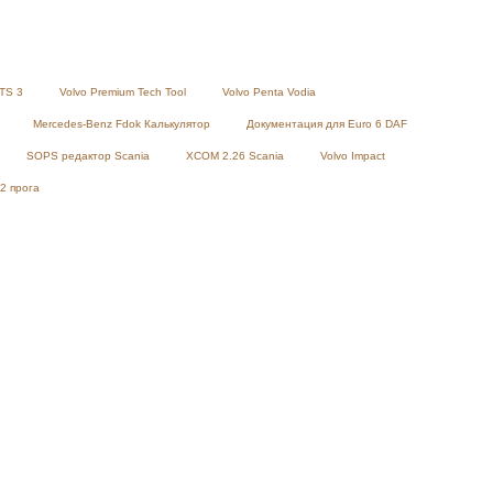
TS 3
Volvo Premium Tech Tool
Volvo Penta Vodia
Mercedes-Benz Fdok Калькулятор
Документация для Euro 6 DAF
SOPS редактор Scania
XCOM 2.26 Scania
Volvo Impact
2 прога