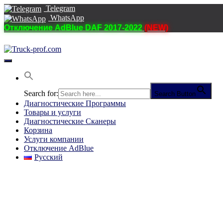
Telegram
WhatsApp
Отключение AdBlue DAF 2017-2022
(NEW)
Переключить
навигацию
Search for:
Search Button
Диагностические Программы
Товары и услуги
Диагностические Сканеры
Корзина
Услуги компании
Отключение AdBlue
Русский