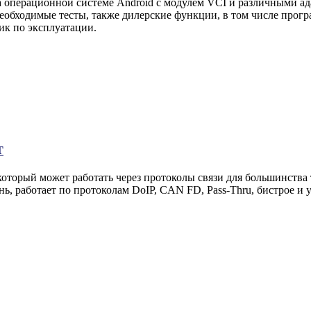
 операционной системе Android с модулем VCI и различными ад
необходимые тесты, также дилерские функции, в том числе прог
ик по эксплуатации.
T
торый может работать через протоколы связи для большинства
нь, работает по протоколам DoIP, CAN FD, Pass-Thru, бистрое 