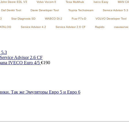
John Deere EDL V3
Volvo Vocom II
Texa Multihub
Iveco Easy
MAN CA
Daf Devkit Tool
Davie Developer Tool
Toyota Techstream
Service Advisor 5.3
CI
Star Diagnosis SD
WABCO DI-2
Fcar F7s-D
VOLVO Developer Tool
CATALOG
Service Advisor 4.2
Service Advisor 2.6 CF
Rapido
сканматик 
 5.3
ervice Advisor 2.6 CF
pana IVECO Euro 4/5
€
190
ики. Так же Эмуляторы Евро 5 и Евро 6