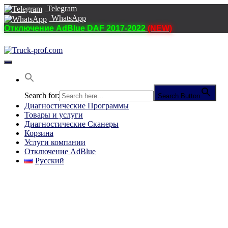
Telegram
WhatsApp
Отключение AdBlue DAF 2017-2022
(NEW)
Переключить
навигацию
Search for:
Search Button
Диагностические Программы
Товары и услуги
Диагностические Сканеры
Корзина
Услуги компании
Отключение AdBlue
Русский