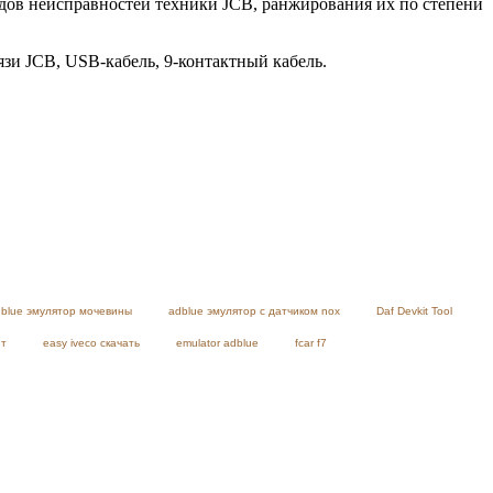
дов неисправностей техники JCB, ранжирования их по степени
язи JCB, USB-кабель, 9-контактный кабель.
blue эмулятор мочевины
adblue эмулятор с датчиком nox
Daf Devkit Tool
ет
easy iveco скачать
emulator adblue
fcar f7