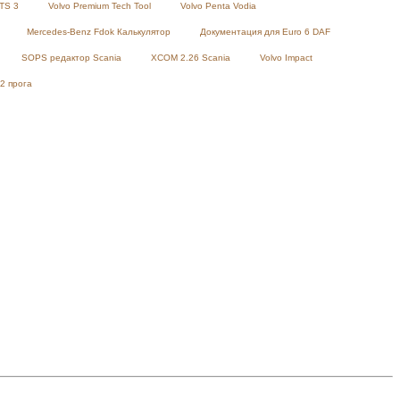
TS 3
Volvo Premium Tech Tool
Volvo Penta Vodia
Mercedes-Benz Fdok Калькулятор
Документация для Euro 6 DAF
SOPS редактор Scania
XCOM 2.26 Scania
Volvo Impact
2 прога