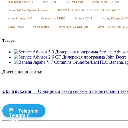
JCB Diagnostic KIT
Man T200
DAF VCI 560
John Deere EDL V2
Renault-Volvo Optifuel Infomax
IVECO ALPHANUMERIC CODE CALCULATOR
Knorr Bremse Udif
Сканматик 2 PRO
Scania VCI-3
Xentry Diagnosis V
Volvo Prosis
Volvo Matris
Volvo IS FILE EDITOR
Volvo PENTA PARTS 
Товары
Дилерская программа Service Advisor
Дилерская программа John Deere S
BananaJa
Другие наши сайты:
Ukr-truck.com
— Обширный сектр сельхоз и сторительной техн
Telegram