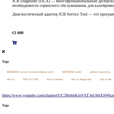
JCB Diagnostic (DLA) — многофункциональный дилерский
необходимости сервисного обслуживания, для калибровк
Диагностический адаптер JCB Service Tool — это програм
€
1 600
Tags
88894000 vocom communications unit ii
88894000 volvo
adblue эмулятор
daf vci
DAF VCI 560
daf vci davies
daf vci diagnostic
daf vci lite
https://www.youtube.com/channel/UC5Bg6gKrpVAT3gU8gXSWkag/
Tags