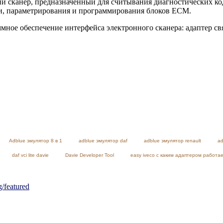
 сканер, предназначенный для считывания диагностических ко
и, параметрирования и программирования блоков ECM.
мное обеспечение интерфейса электронного сканера: адаптер св
Adblue эмулятор 8 в 1
adblue эмулятор daf
adblue эмулятор renault
ad
daf vci lite davie
Davie Developer Tool
easy iveco с каким адаптером работа
featured