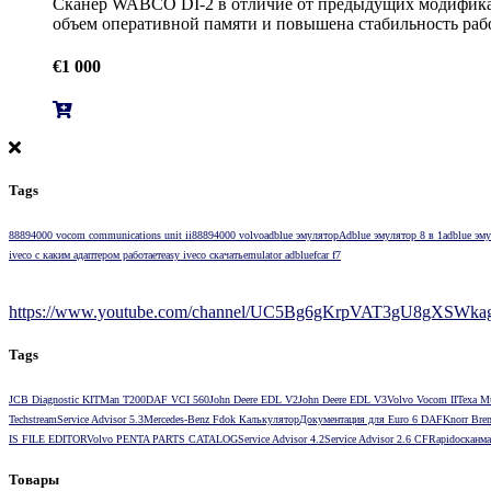
Сканер WABCO DI-2 в отличие от предыдущих модификац
объем оперативной памяти и повышена стабильность ра
€
1 000
Tags
88894000 vocom communications unit ii
88894000 volvo
adblue эмулятор
Adblue эмулятор 8 в 1
adblue эму
iveco с каким адаптером работает
easy iveco скачать
emulator adblue
fcar f7
https://www.youtube.com/channel/UC5Bg6gKrpVAT3gU8gXSWkag/
Tags
JCB Diagnostic KIT
Man T200
DAF VCI 560
John Deere EDL V2
John Deere EDL V3
Volvo Vocom II
Texa M
Techstream
Service Advisor 5.3
Mercedes-Benz Fdok Калькулятор
Документация для Euro 6 DAF
Knorr Bre
IS FILE EDITOR
Volvo PENTA PARTS CATALOG
Service Advisor 4.2
Service Advisor 2.6 CF
Rapido
сканма
Товары