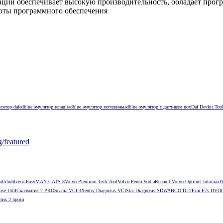
ий обеспечивает высокую производительность, обладает прог
боты программного обеспечения
лятор daf
adblue эмулятор renault
adblue эмулятор мочевины
adblue эмулятор с датчиком nox
Daf Devkit Too
featured
ultihub
Iveco Easy
MAN CATS 3
Volvo Premium Tech Tool
Volvo Penta Vodia
Renault-Volvo Optifuel Infomax
I
mse Udif
Сканматик 2 PRO
Scania VCI-3
Xentry Diagnosis VCI
Star Diagnosis SD
WABCO DI-2
Fcar F7s-D
VOL
тик 2 прога