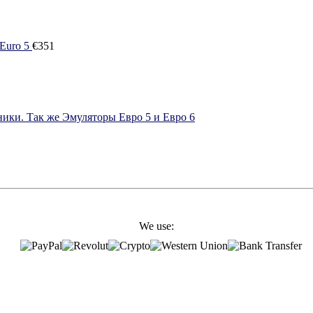
Euro 5
€
351
ики. Так же Эмуляторы Евро 5 и Евро 6
We use: