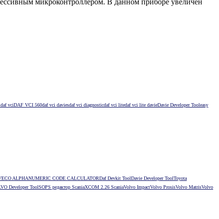
рессивным микроконтроллером. В данном приборе увеличен
l
daf vci
DAF VCI 560
daf vci davies
daf vci diagnostic
daf vci lite
daf vci lite davie
Davie Developer Tool
easy
VECO ALPHANUMERIC CODE CALCULATOR
Daf Devkit Tool
Davie Developer Tool
Toyota
VO Developer Tool
SOPS редактор Scania
XCOM 2.26 Scania
Volvo Impact
Volvo Prosis
Volvo Matris
Volvo