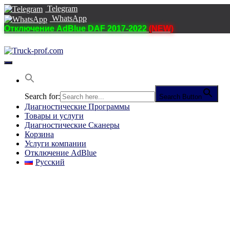
Telegram
WhatsApp
Отключение AdBlue DAF 2017-2022
(NEW)
Переключить
навигацию
Search for:
Search Button
Диагностические Программы
Товары и услуги
Диагностические Сканеры
Корзина
Услуги компании
Отключение AdBlue
Русский