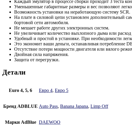
Каждый эмулятор в процессе сборки проходит 3 теста кон
Уменьшенные габаритные размеры и вес позволяют легко 
Возможность установки на неработающую систему SCR.
На плате в силовой цепи установлен дополнительный сам
бортовой сети автомобиля.
Не мешает работе других электронных систем.
Не увеличивает количество выхлопного дыма или расход
Удобный и простой в установке. При необходимости легк
Это экономит ваши деньги, останавливая потребление DE
Отсутствие потери мощности двигателя или вялого режи
Двойная сила напряжения.
Защита от перегрузки.
Детали
Euro 4, 5, 6
Евро 4
,
Евро 5
Бренд ADBLUE
Auto Pass
,
Banana Japana
,
Limp Off
Марки AdBlue
DAEWOO