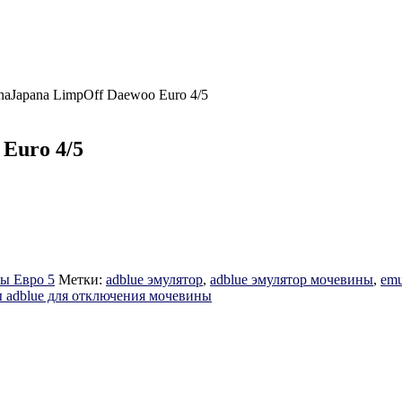
naJapana LimpOff Daewoo Euro 4/5
Euro 4/5
ы Евро 5
Метки:
adblue эмулятор
,
adblue эмулятор мочевины
,
emu
 adblue для отключения мочевины