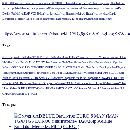
88894000 vocom communications unit ii
88894000 volvo
adblue эмулятор
Adblue эмулятор 8 в 1
adblue
эмулятор daf
adblue эмулятор renault
adblue эмулятор мочевины
adblue эмулятор с датчиком nox
Daf
Devkit Tool
daf vci
DAF VCI 560
daf vci davies
daf vci diagnostic
daf vci lite
daf vci lite davie
Davie
Developer Tool
easy iveco с каким адаптером работает
easy iveco скачать
emulator adblue
fcar f7
https://www.youtube.com/channel/UC5Bg6gKrpVAT3gU8gXSWkag/
Tags
JCB Diagnostic KIT
Man T200
DAF VCI 560
John Deere EDL V2
John Deere EDL V3
Volvo Vocom II
Texa
Multihub
Iveco Easy
MAN CATS 3
Volvo Premium Tech Tool
Volvo Penta Vodia
Renault-Volvo Optifuel
Infomax
IVECO ALPHANUMERIC CODE CALCULATOR
Daf Devkit Tool
Davie Developer Tool
Toyota
Techstream
Service Advisor 5.3
Mercedes-Benz Fdok Калькулятор
Документация для Euro 6 DAF
Knorr
Bremse Udif
Сканматик 2 PRO
Scania VCI-3
Xentry Diagnosis VCI
Star Diagnosis SD
WABCO DI-2
Fcar
F7s-D
VOLVO Developer Tool
SOPS редактор Scania
XCOM 2.26 Scania
Volvo Impact
Volvo Prosis
Volvo
Matris
Volvo IS FILE EDITOR
Volvo PENTA PARTS CATALOG
Service Advisor 4.2
Service Advisor 2.6
CF
Rapido
сканматик 2 прога
Товары